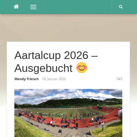
Direkt
Menü
zum
Inhalt
Aartalcup 2026 –
Ausgebucht
Mandy Triesch
18. Januar 2026
0